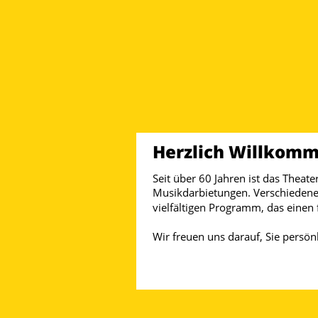
1
2
3
4
5
Herzlich Willkomm
Seit über 60 Jahren ist das Theat
Musikdarbietungen. Verschiedene 
vielfältigen Programm, das einen
Wir freuen uns darauf, Sie persön