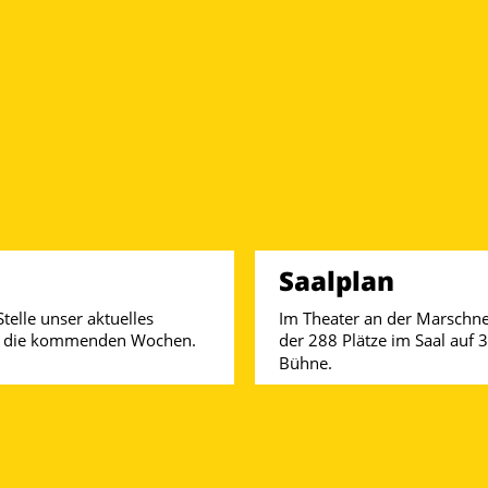
Saalplan
telle unser aktuelles 
Im Theater an der Marschne
f die kommenden Wochen.
der 288 Plätze im Saal auf 3
Bühne.