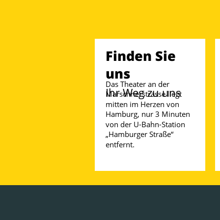
Finden Sie 
uns
Das Theater an der 
Ihr Weg zu uns
Marschnerstrasse liegt 
mitten im Herzen von 
Hamburg, nur 3 Minuten 
von der U-Bahn-Station 
„Hamburger Straße“ 
entfernt.